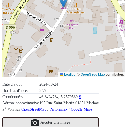
Leaflet
|
©
OpenStreetMap
contributors
Date d'ajout
2024-10-24
Horaires d'accès
24/7
Coordonnées
46.3424734, 5.2579569
⎘
Adresse approximative
195 Rue Saint-Martin 01851 Marboz
🔗 Voir sur
OpenStreetMap
/
Panoramax
/
Google Maps
Ajouter une image