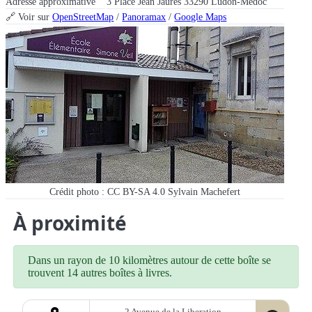
Adresse approximative
3 Place Jean Jaurès 33290 Ludon-Médoc
🔗 Voir sur
OpenStreetMap
/
Panoramax
/
Google Maps
Crédit photo : CC BY-SA 4.0 Sylvain Machefert
À proximité
Dans un rayon de 10 kilomètres autour de cette boîte se
trouvent 14 autres boîtes à livres.
2 Avenue de la Liberation