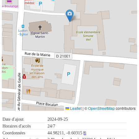
Leaflet
|
©
OpenStreetMap
contributors
Date d'ajout
2024-09-25
Horaires d'accès
24/7
Coordonnées
44.98211, -0.60315
⎘