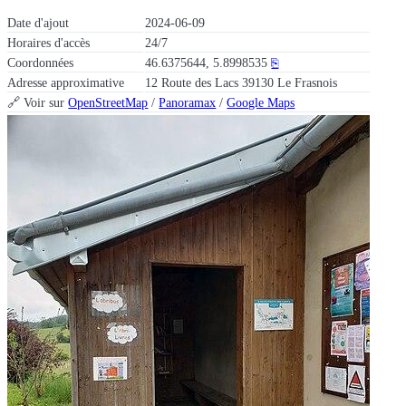
Date d'ajout
2024-06-09
Horaires d'accès
24/7
Coordonnées
46.6375644, 5.8998535
⎘
Adresse approximative
12 Route des Lacs 39130 Le Frasnois
🔗 Voir sur
OpenStreetMap
/
Panoramax
/
Google Maps