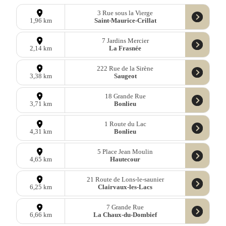
3 Rue sous la Vierge
Saint-Maurice-Crillat
1,96 km
7 Jardins Mercier
La Frasnée
2,14 km
222 Rue de la Sirène
Saugeot
3,38 km
18 Grande Rue
Bonlieu
3,71 km
1 Route du Lac
Bonlieu
4,31 km
5 Place Jean Moulin
Hautecour
4,65 km
21 Route de Lons-le-saunier
Clairvaux-les-Lacs
6,25 km
7 Grande Rue
La Chaux-du-Dombief
6,66 km