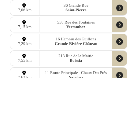
36 Grande Rue
Saint-Pierre
7,06 km
558 Rue des Fontaines
Vertamboz
7,15 km
16 Hameau des Guillons
Grande-Rivière Château
7,29 km
213 Rue de la Mairie
Boissia
7,55 km
11 Route Principale - Chaux Des Prés
Nanchez
7,63 km
470 Rue Francis Picabia
Étival
7,65 km
9 Rue de la Fontaine
Thoiria
8,23 km
Données
OpenStreetMap
sous licence libre ODbl —
télécharger les
données