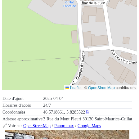
Leaflet
|
©
OpenStreetMap
contributors
Date d'ajout
2025-04-04
Horaires d'accès
24/7
Coordonnées
46.5718661, 5.8285522
⎘
Adresse approximative
3 Rue du Mont Fleuri 39130 Saint-Maurice-Crillat
🔗 Voir sur
OpenStreetMap
/
Panoramax
/
Google Maps