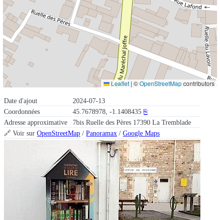
Leaflet
|
©
OpenStreetMap
contributors
Date d'ajout
2024-07-13
Coordonnées
45.7678978, -1.1408435
⎘
Adresse approximative
7bis Ruelle des Pères 17390 La Tremblade
🔗 Voir sur
OpenStreetMap
/
Panoramax
/
Google Maps