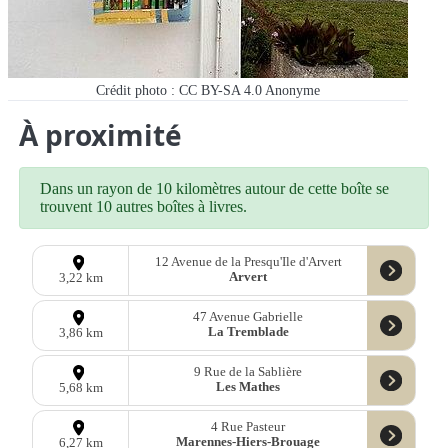
Crédit photo : CC BY-SA 4.0
Anonyme
À proximité
Dans un rayon de 10 kilomètres autour de cette boîte se
trouvent 10 autres boîtes à livres.
12 Avenue de la Presqu'Ile d'Arvert
Arvert
3,22 km
47 Avenue Gabrielle
La Tremblade
3,86 km
9 Rue de la Sablière
Les Mathes
5,68 km
4 Rue Pasteur
Marennes-Hiers-Brouage
6,27 km