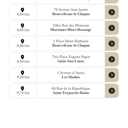
70 Avenue Jean Jaurès
Bourcefranc-le-Chapus
8,66 km
10bis Rue des Mimosas
Marennes-Hiers-Brouage
8,68 km
1 Place Henri Barbusse
Bourcefranc-le-Chapus
8,86 km
7bis Place Eugène Papin
Saint-Just-Luzac
8,94 km
1 Avenue d’Aunis
Les Mathes
9,28 km
66 Rue de la République
Saint-Trojan-les-Bains
9,74 km
Données
OpenStreetMap
sous licence libre ODbl —
télécharger les
données
Mastodon
—
Facebook
—
Blog