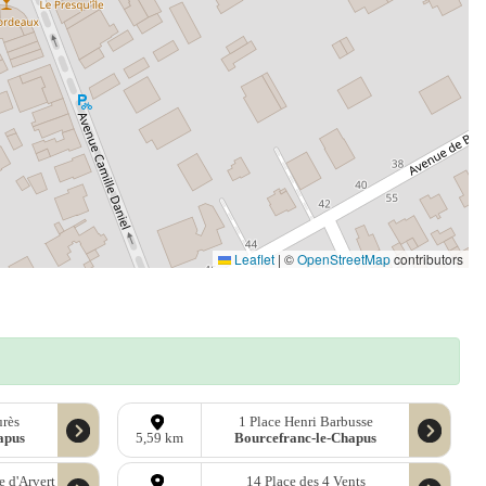
Leaflet
|
©
OpenStreetMap
contributors
urès
1 Place Henri Barbusse
apus
Bourcefranc-le-Chapus
5,59 km
e d'Arvert
14 Place des 4 Vents