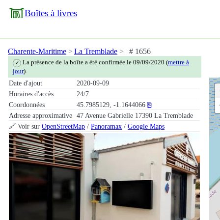
Boîtes à livres
Charente-Maritime
La Tremblade
# 1656
La présence de la boîte a été confirmée le 09/09/2020 (
mettre à
✓
jour
).
Date d'ajout
2020-09-09
Horaires d'accès
24/7
Coordonnées
45.7985129, -1.1644066
⎘
Adresse approximative
47 Avenue Gabrielle 17390 La Tremblade
🔗 Voir sur
OpenStreetMap
/
Panoramax
/
Google Maps