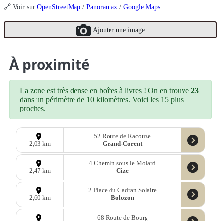
🔗 Voir sur
OpenStreetMap
/
Panoramax
/
Google Maps
Ajouter une image
À proximité
La zone est très dense en boîtes à livres ! On en trouve
23
dans un périmètre de 10 kilomètres. Voici les 15 plus
proches.
52 Route de Racouze
Grand-Corent
2,03 km
4 Chemin sous le Molard
Cize
2,47 km
2 Place du Cadran Solaire
Bolozon
2,60 km
68 Route de Bourg