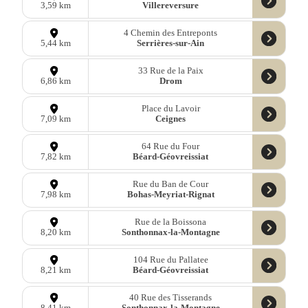
Villereversure
3,59 km
4 Chemin des Entreponts
Serrières-sur-Ain
5,44 km
33 Rue de la Paix
Drom
6,86 km
Place du Lavoir
Ceignes
7,09 km
64 Rue du Four
Béard-Géovreissiat
7,82 km
Rue du Ban de Cour
Bohas-Meyriat-Rignat
7,98 km
Rue de la Boissona
Sonthonnax-la-Montagne
8,20 km
104 Rue du Pallatee
Béard-Géovreissiat
8,21 km
40 Rue des Tisserands