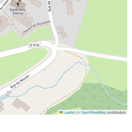
Leaflet
|
©
OpenStreetMap
contributors