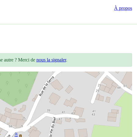
À propos
ne autre ? Merci de
nous la signaler
.