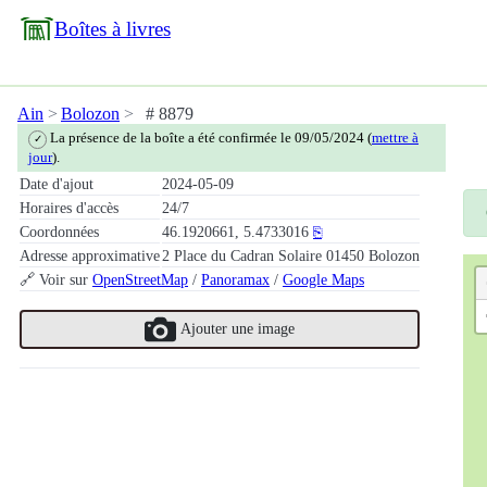
Boîtes à livres
Ain
Bolozon
# 8879
La présence de la boîte a été confirmée le 09/05/2024 (
mettre à
✓
jour
).
Date d'ajout
2024-05-09
Horaires d'accès
24/7
Coordonnées
46.1920661, 5.4733016
⎘
Adresse approximative
2 Place du Cadran Solaire 01450 Bolozon
🔗 Voir sur
OpenStreetMap
/
Panoramax
/
Google Maps
Ajouter une image