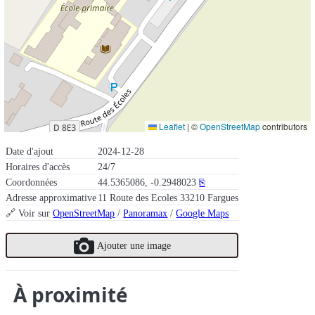
Leaflet
|
©
OpenStreetMap
contributors
Date d'ajout
2024-12-28
Horaires d'accès
24/7
Coordonnées
44.5365086, -0.2948023
⎘
Adresse approximative
11 Route des Ecoles 33210 Fargues
🔗 Voir sur
OpenStreetMap
/
Panoramax
/
Google Maps
Ajouter une image
À proximité