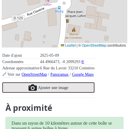
Leaflet
|
©
OpenStreetMap
contributors
Date d'ajout
2025-05-09
Coordonnées
44.4966473, -0.2099293
⎘
Adresse approximative
6 Rue du Lavoir 33210 Coimères
🔗 Voir sur
OpenStreetMap
/
Panoramax
/
Google Maps
Ajouter une image
À proximité
Dans un rayon de 10 kilomètres autour de cette boîte se
trouvent 6 autres boîtes à livres.