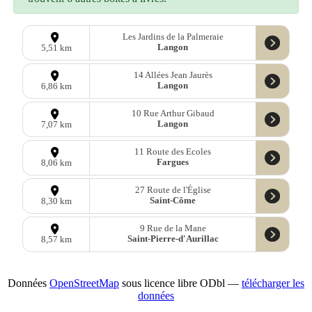
Les Jardins de la Palmeraie
Langon
5,51 km
14 Allées Jean Jaurès
Langon
6,86 km
10 Rue Arthur Gibaud
Langon
7,07 km
11 Route des Ecoles
Fargues
8,06 km
27 Route de l'Église
Saint-Côme
8,30 km
9 Rue de la Mane
Saint-Pierre-d'Aurillac
8,57 km
Données
OpenStreetMap
sous licence libre ODbl —
télécharger les
données
Mastodon
—
Facebook
—
Blog