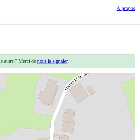
À propos
ne autre ? Merci de
nous la signaler
.