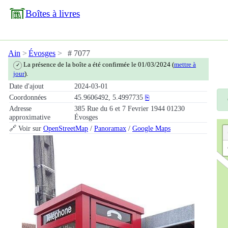
Boîtes à livres
Ain
Évosges
# 7077
La présence de la boîte a été confirmée le 01/03/2024 (
mettre à
✓
jour
).
Date d'ajout
2024-03-01
Coordonnées
45.9606492, 5.4997735
⎘
Adresse
385 Rue du 6 et 7 Fevrier 1944 01230
approximative
Évosges
🔗 Voir sur
OpenStreetMap
/
Panoramax
/
Google Maps