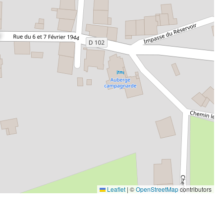
Leaflet
|
©
OpenStreetMap
contributors