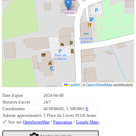
Leaflet
|
©
OpenStreetMap
contributors
Date d'ajout
2024-04-08
Horaires d'accès
24/7
Coordonnées
46.0036645, 5.5083863
⎘
Adresse approximative
5 Place du Lavoir 01110 Aranc
🔗 Voir sur
OpenStreetMap
/
Panoramax
/
Google Maps
Ajouter une image