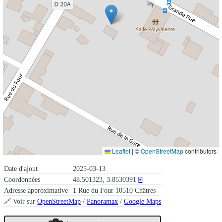
Leaflet
|
©
OpenStreetMap
contributors
Date d'ajout
2025-03-13
Coordonnées
48.501323, 3.8530391
⎘
Adresse approximative
1 Rue du Four 10510 Châtres
🔗 Voir sur
OpenStreetMap
/
Panoramax
/
Google Maps