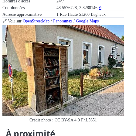
Horaires d'accès
24/7
Coordonnées
48.5576728, 3.8288146
⎘
Adresse approximative
1 Rue Haute 51260 Bagneux
🔗 Voir sur
OpenStreetMap
/
Panoramax
/
Google Maps
Crédit photo : CC BY-SA 4.0 PhL5651
À proximité