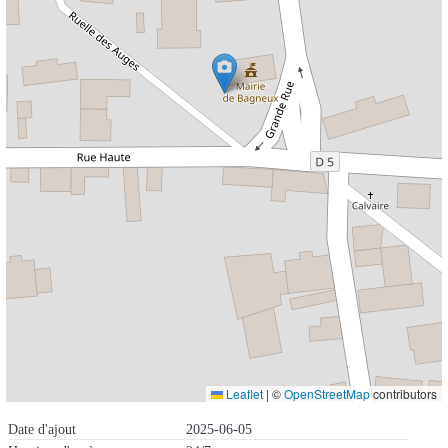
Leaflet
|
©
OpenStreetMap
contributors
Date d'ajout
2025-06-05