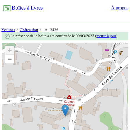
Boîtes à livres
À propos
Yvelines
Châteaufort
# 13436
La présence de la boîte a été confirmée le 09/03/2025 (
mettre à jour
).
✓
+
−