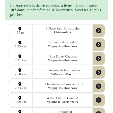
La zone est très dense en boîtes à livres ! On en trouve
102
dans un périmètre de 10 kilomètres. Voici les 15 plus
proches.
3 Place Saint Christophe
Châteaufort
57 m
2 Chemin du Rhodon
Magny-les-Hameaux
1,25 km
4 Rue Ernest Chausson
Magny-les-Hameaux
2,31 km
28 Avenue de la Comtesse
Villiers-le-Bâcle
2,58 km
1 Chemin de la Croix au Bois
Magny-les-Hameaux
2,73 km
4 Rue Charles Gounod
Voisins-le-Bretonneux
3,09 km
1 Rue Diderot