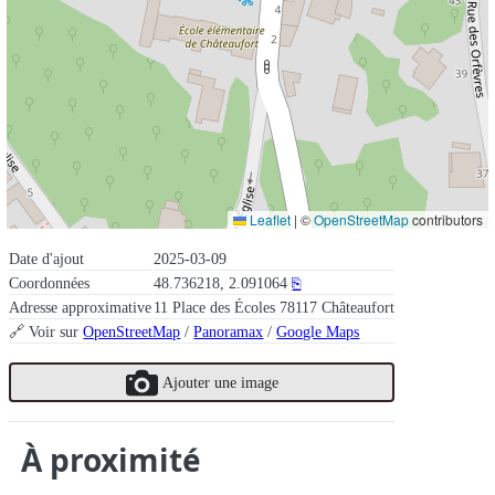
Leaflet
|
©
OpenStreetMap
contributors
Date d'ajout
2025-03-09
Coordonnées
48.736218, 2.091064
⎘
Adresse approximative
11 Place des Écoles 78117 Châteaufort
🔗 Voir sur
OpenStreetMap
/
Panoramax
/
Google Maps
Ajouter une image
À proximité