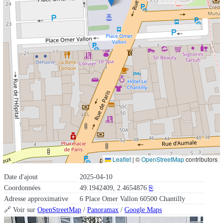
Leaflet
|
©
OpenStreetMap
contributors
Date d'ajout
2025-04-10
Coordonnées
49.1942409, 2.4654876
⎘
Adresse approximative
6 Place Omer Vallon 60500 Chantilly
🔗 Voir sur
OpenStreetMap
/
Panoramax
/
Google Maps