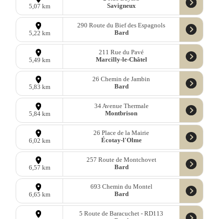
Savigneux
5,07 km
290 Route du Bief des Espagnols
Bard
5,22 km
211 Rue du Pavé
Marcilly-le-Châtel
5,49 km
26 Chemin de Jambin
Bard
5,83 km
34 Avenue Thermale
Montbrison
5,84 km
26 Place de la Mairie
Écotay-l'Olme
6,02 km
257 Route de Montchovet
Bard
6,57 km
693 Chemin du Montel
Bard
6,65 km
5 Route de Baracuchet - RD113