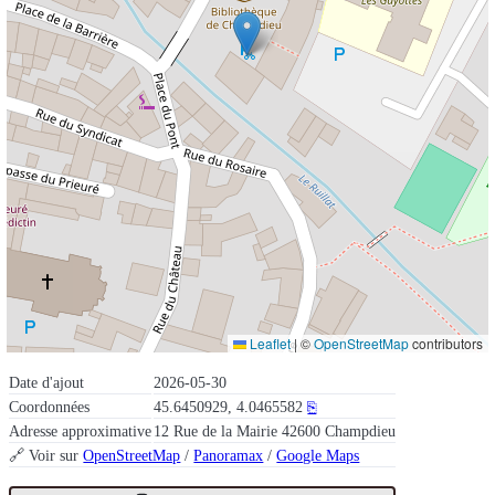
Leaflet
|
©
OpenStreetMap
contributors
Date d'ajout
2026-05-30
Coordonnées
45.6450929, 4.0465582
⎘
Adresse approximative
12 Rue de la Mairie 42600 Champdieu
🔗 Voir sur
OpenStreetMap
/
Panoramax
/
Google Maps