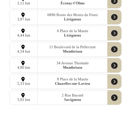
Écotay-l'Olme
3,12 km
6896 Route des Monts du Forez
Lérigneux
3,97 km
6 Place de la Mairie
Lézigneux
4,44 km
11 Boulevard de la Préfecture
Montbrison
4,54 km
34 Avenue Thermale
Montbrison
4,80 km
8 Place de la Mairie
Chazelles-sur-Lavieu
5,33 km
2 Rue Bayard
Savigneux
5,92 km
5 Place de Rosenau
Savigneux
5,95 km
5 Route de Saint-Jean