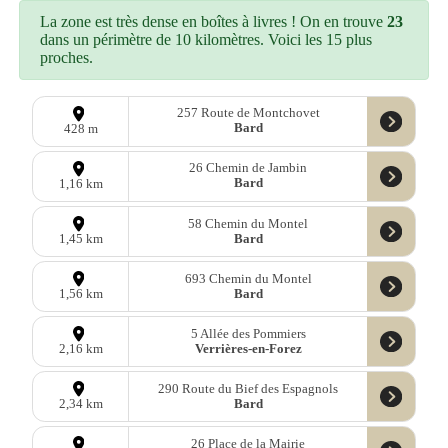
La zone est très dense en boîtes à livres ! On en trouve
23
dans un périmètre de 10 kilomètres. Voici les 15 plus
proches.
257 Route de Montchovet
Bard
428 m
26 Chemin de Jambin
Bard
1,16 km
58 Chemin du Montel
Bard
1,45 km
693 Chemin du Montel
Bard
1,56 km
5 Allée des Pommiers
Verrières-en-Forez
2,16 km
290 Route du Bief des Espagnols
Bard
2,34 km
26 Place de la Mairie