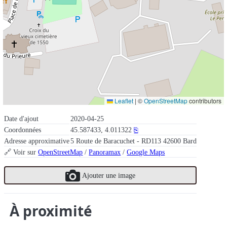
Leaflet
|
©
OpenStreetMap
contributors
Date d'ajout
2020-04-25
Coordonnées
45.587433, 4.011322
⎘
Adresse approximative
5 Route de Baracuchet - RD113 42600 Bard
🔗 Voir sur
OpenStreetMap
/
Panoramax
/
Google Maps
Ajouter une image
À proximité