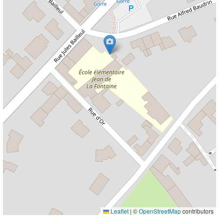
Leaflet
|
©
OpenStreetMap
contributors