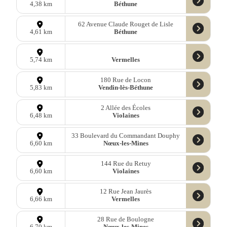
Béthune
4,38 km
62 Avenue Claude Rouget de Lisle
Béthune
4,61 km
Vermelles
5,74 km
180 Rue de Locon
Vendin-lès-Béthune
5,83 km
2 Allée des Écoles
Violaines
6,48 km
33 Boulevard du Commandant Douphy
Nœux-les-Mines
6,60 km
144 Rue du Retuy
Violaines
6,60 km
12 Rue Jean Jaurès
Vermelles
6,66 km
28 Rue de Boulogne