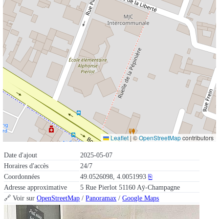
Leaflet
|
©
OpenStreetMap
contributors
Date d'ajout
2025-05-07
Horaires d'accès
24/7
Coordonnées
49.0526098, 4.0051993
⎘
Adresse approximative
5 Rue Pierlot 51160 Aÿ-Champagne
🔗 Voir sur
OpenStreetMap
/
Panoramax
/
Google Maps