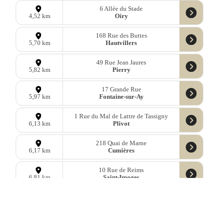
6 Allée du Stade
Oiry
4,52 km
168 Rue des Buttes
Hautvillers
5,70 km
49 Rue Jean Jaures
Pierry
5,82 km
17 Grande Rue
Fontaine-sur-Ay
5,97 km
1 Rue du Mal de Lattre de Tassigny
Plivot
6,13 km
218 Quai de Marne
Cumières
6,17 km
10 Rue de Reims
Saint-Imoges
6,81 km
Données
OpenStreetMap
sous licence libre ODbl —
télécharger les
données