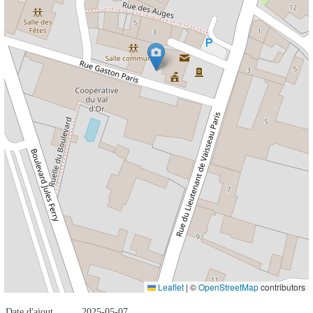
Leaflet
|
©
OpenStreetMap
contributors
Date d'ajout
2025-05-07