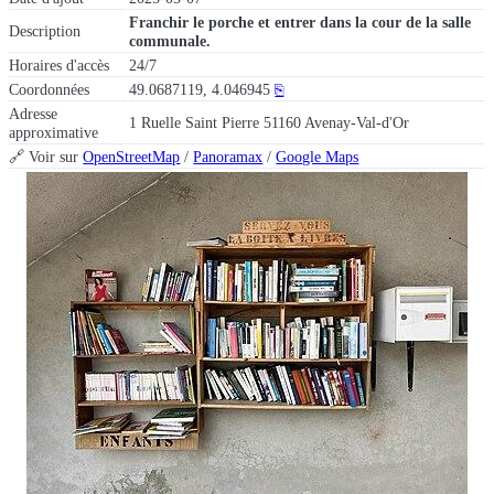
Franchir le porche et entrer dans la cour de la salle
Description
communale.
Horaires d'accès
24/7
Coordonnées
49.0687119, 4.046945
⎘
Adresse
1 Ruelle Saint Pierre 51160 Avenay-Val-d'Or
approximative
🔗 Voir sur
OpenStreetMap
/
Panoramax
/
Google Maps