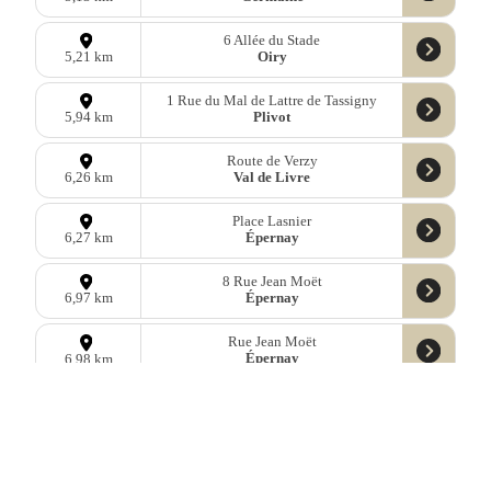
6 Allée du Stade
Oiry
5,21 km
1 Rue du Mal de Lattre de Tassigny
Plivot
5,94 km
Route de Verzy
Val de Livre
6,26 km
Place Lasnier
Épernay
6,27 km
8 Rue Jean Moët
Épernay
6,97 km
Rue Jean Moët
Épernay
6,98 km
10 Rue de Reims
Saint-Imoges
7,00 km
21 Place de la Méditerranée
Épernay
7,61 km