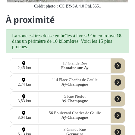
Crédit photo : CC BY-SA 4.0 PhL5651
À proximité
La zone est très dense en boîtes à livres ! On en trouve
18
dans un périmètre de 10 kilomètres. Voici les 15 plus
proches.
17 Grande Rue
Fontaine-sur-Ay
2,45 km
114 Place Charles de Gaulle
Aÿ-Champagne
2,74 km
5 Rue Pierlot
Aÿ-Champagne
3,53 km
56 Boulevard Charles de Gaulle
Aÿ-Champagne
3,64 km
3 Grande Rue
Germaine
5,13 km