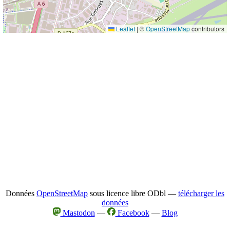
Leaflet
|
©
OpenStreetMap
contributors
Données
OpenStreetMap
sous licence libre ODbl —
télécharger les
données
Mastodon
—
Facebook
—
Blog