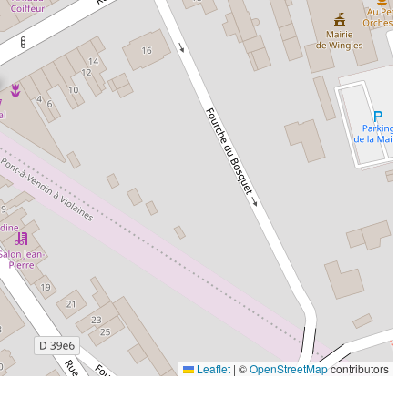
Leaflet
|
©
OpenStreetMap
contributors