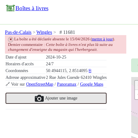
Boîtes à livres
Pas-de-Calais
Wingles
# 11681
La boîte a été déclarée absente le 15/04/2026 (
mettre à jour
).
❌
Dernier commentaire :
Cette boîte à livres n'est plus là suite au
changement d'enseigne du magasin qui l'herbergeait.
Date d'ajout
2024-10-25
Horaires d'accès
24/7
Coordonnées
50.4944115, 2.8514095
⎘
Adresse approximative
2 Rue Jules Guesde 62410 Wingles
🔗 Voir sur
OpenStreetMap
/
Panoramax
/
Google Maps
Ajouter une image