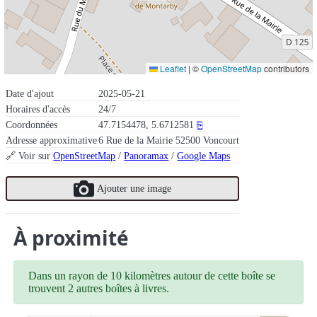
Leaflet
|
©
OpenStreetMap
contributors
Date d'ajout
2025-05-21
Horaires d'accès
24/7
Coordonnées
47.7154478, 5.6712581
⎘
Adresse approximative
6 Rue de la Mairie 52500 Voncourt
🔗 Voir sur
OpenStreetMap
/
Panoramax
/
Google Maps
Ajouter une image
À proximité
Dans un rayon de 10 kilomètres autour de cette boîte se
trouvent 2 autres boîtes à livres.