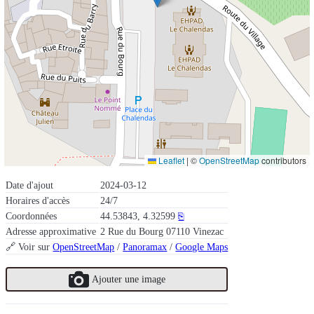
Leaflet
|
©
OpenStreetMap
contributors
Date d'ajout
2024-03-12
Horaires d'accès
24/7
Coordonnées
44.53843, 4.32599
⎘
Adresse approximative
2 Rue du Bourg 07110 Vinezac
🔗 Voir sur
OpenStreetMap
/
Panoramax
/
Google Maps
Ajouter une image