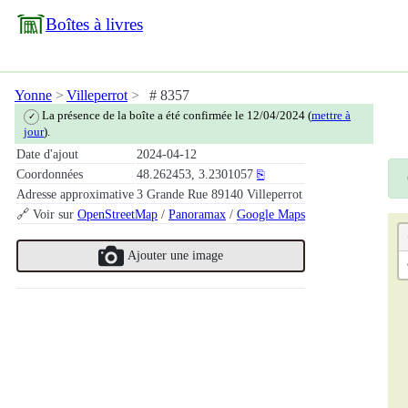
Boîtes à livres
Yonne
Villeperrot
# 8357
La présence de la boîte a été confirmée le 12/04/2024 (
mettre à
✓
jour
).
Date d'ajout
2024-04-12
Coordonnées
48.262453, 3.2301057
⎘
Adresse approximative
3 Grande Rue 89140 Villeperrot
🔗 Voir sur
OpenStreetMap
/
Panoramax
/
Google Maps
Ajouter une image