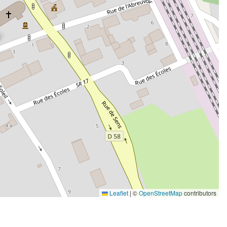
Leaflet
|
©
OpenStreetMap
contributors