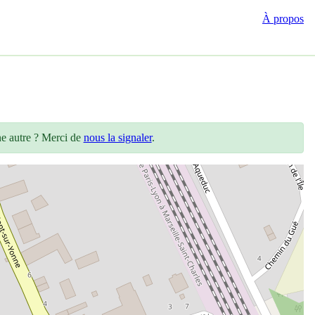
À propos
ne autre ? Merci de
nous la signaler
.