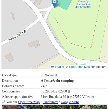
Leaflet
|
©
OpenStreetMap
contributors
Date d'ajout
2026-07-04
Description
À l'entrée du camping
Horaires d'accès
24/7
Coordonnées
48.29854, 2.82988
⎘
Adresse approximative
31ter Rue de la Mairie 77250 Villemer
🔗 Voir sur
OpenStreetMap
/
Panoramax
/
Google Maps