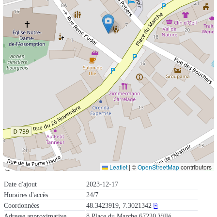
Leaflet
|
©
OpenStreetMap
contributors
Date d'ajout
2023-12-17
Horaires d'accès
24/7
Coordonnées
48.3423919, 7.3021342
⎘
Adresse approximative
8 Place du Marche 67220 Villé