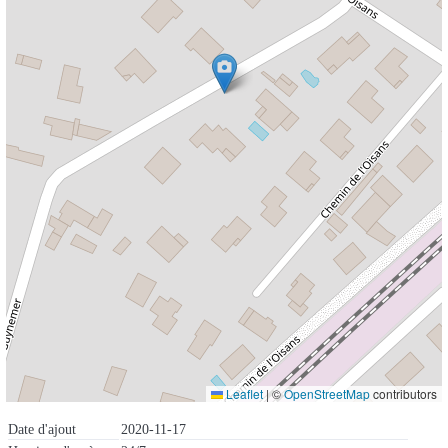
Leaflet
|
©
OpenStreetMap
contributors
Date d'ajout
2020-11-17