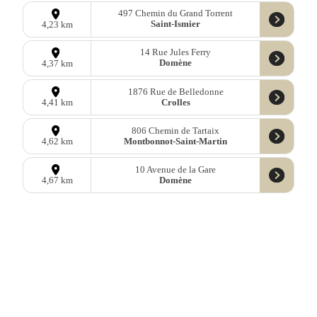
497 Chemin du Grand Torrent
Saint-Ismier
4,23 km
14 Rue Jules Ferry
Domène
4,37 km
1876 Rue de Belledonne
Crolles
4,41 km
806 Chemin de Tartaix
Montbonnot-Saint-Martin
4,62 km
10 Avenue de la Gare
Domène
4,67 km
481a Chemin de Ribotière
Saint-Ismier
4,70 km
367 Rue Jean Jaurès
Crolles
5,01 km
191 Rue François Mitterrand
Crolles
5,10 km