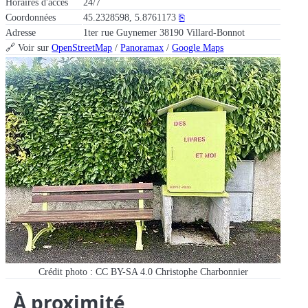
Horaires d'accès
24/7
Coordonnées
45.2328598, 5.8761173
⎘
Adresse
1ter rue Guynemer 38190 Villard-Bonnot
🔗 Voir sur
OpenStreetMap
/
Panoramax
/
Google Maps
Crédit photo : CC BY-SA 4.0 Christophe Charbonnier
À proximité