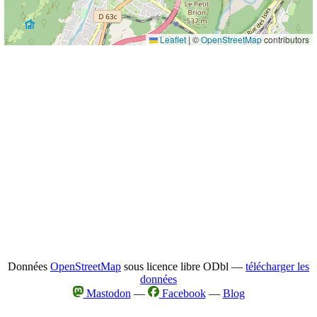
Leaflet
|
©
OpenStreetMap
contributors
Données
OpenStreetMap
sous licence libre ODbl —
télécharger les
données
Mastodon
—
Facebook
—
Blog