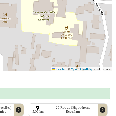
Leaflet
|
©
OpenStreetMap
contributors
oucelles)
20 Rue de l'Hippodrome
Anjou
Écouflant
5,90 km