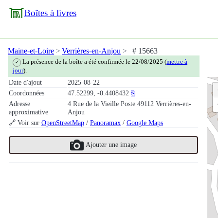
Boîtes à livres
Maine-et-Loire
Verrières-en-Anjou
# 15663
La présence de la boîte a été confirmée le 22/08/2025 (
mettre à
✓
jour
).
Date d'ajout
2025-08-22
Coordonnées
47.52299, -0.4408432
⎘
Adresse
4 Rue de la Vieille Poste 49112 Verrières-en-
approximative
Anjou
🔗 Voir sur
OpenStreetMap
/
Panoramax
/
Google Maps
Ajouter une image