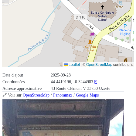
Leaflet
|
©
OpenStreetMap
contributors
Date d'ajout
2025-09-28
Coordonnées
44.4419196, -0.3244983
⎘
Adresse approximative
43 Route Clément V 33730 Uzeste
🔗 Voir sur
OpenStreetMap
/
Panoramax
/
Google Maps