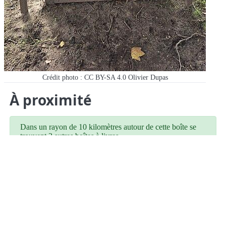
Crédit photo : CC BY-SA 4.0 Olivier Dupas
À proximité
Dans un rayon de 10 kilomètres autour de cette boîte se
trouvent 2 autres boîtes à livres.
4 Le Bourg
Pompéjac
5,07 km
Place du General de Gaulle
Noaillan
5,35 km