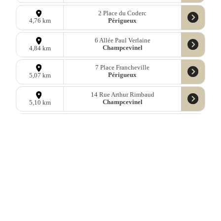
2 Place du Coderc
Périgueux
4,76 km
6 Allée Paul Verlaine
Champcevinel
4,84 km
7 Place Francheville
Périgueux
5,07 km
14 Rue Arthur Rimbaud
Champcevinel
5,10 km
16 Rue Bertrand du Guesclin
Périgueux
5,16 km
6 Rue Antoine Gadaud
Périgueux
5,18 km
Données
OpenStreetMap
sous licence libre ODbl —
télécharger les
données
Mastodon
—
Facebook
—
Blog