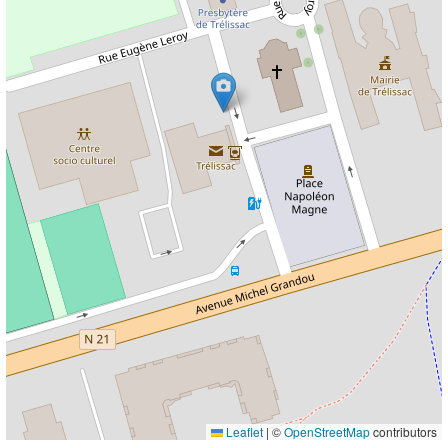
Leaflet
|
©
OpenStreetMap
contributors