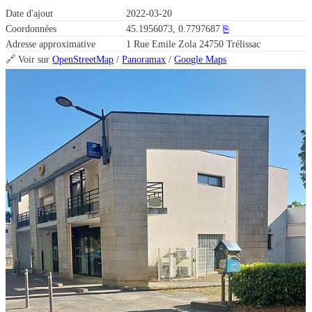
Date d'ajout
2022-03-20
Coordonnées
45.1956073, 0.7797687
⎘
Adresse approximative
1 Rue Emile Zola 24750 Trélissac
🔗 Voir sur
OpenStreetMap
/
Panoramax
/
Google Maps