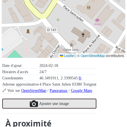
Leaflet
|
©
OpenStreetMap
contributors
Date d'ajout
2024-02-18
Horaires d'accès
24/7
Coordonnées
46.3491911, 2.3399545
⎘
Adresse approximative
4 Place Saint Julien 03380 Treignat
🔗 Voir sur
OpenStreetMap
/
Panoramax
/
Google Maps
Ajouter une image
À proximité