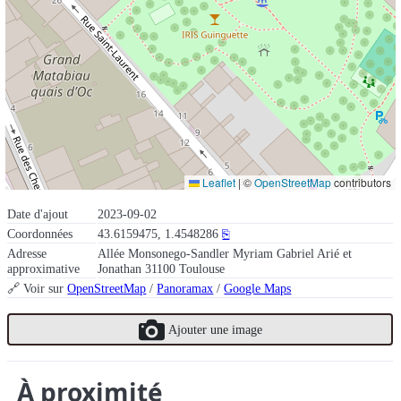
Leaflet
|
©
OpenStreetMap
contributors
Date d'ajout
2023-09-02
Coordonnées
43.6159475, 1.4548286
⎘
Adresse
Allée Monsonego-Sandler Myriam Gabriel Arié et
approximative
Jonathan 31100 Toulouse
🔗 Voir sur
OpenStreetMap
/
Panoramax
/
Google Maps
Ajouter une image
À proximité