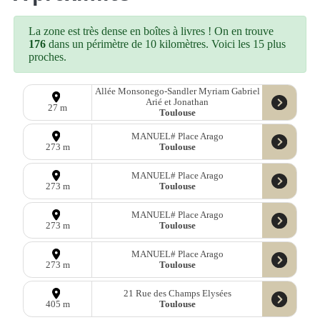
La zone est très dense en boîtes à livres ! On en trouve
176
dans un périmètre de 10 kilomètres. Voici les 15 plus
proches.
Allée Monsonego-Sandler Myriam Gabriel
Arié et Jonathan
27 m
Toulouse
MANUEL# Place Arago
Toulouse
273 m
MANUEL# Place Arago
Toulouse
273 m
MANUEL# Place Arago
Toulouse
273 m
MANUEL# Place Arago
Toulouse
273 m
21 Rue des Champs Elysées
Toulouse
405 m