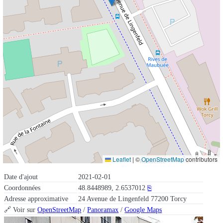
Leaflet
|
©
OpenStreetMap
contributors
Date d'ajout
2021-02-01
Coordonnées
48.8448989, 2.6537012
⎘
Adresse approximative
24 Avenue de Lingenfeld 77200 Torcy
🔗 Voir sur
OpenStreetMap
/
Panoramax
/
Google Maps