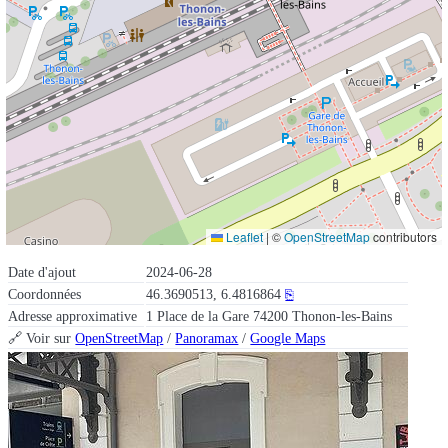
Leaflet
|
©
OpenStreetMap
contributors
Date d'ajout
2024-06-28
Coordonnées
46.3690513, 6.4816864
⎘
Adresse approximative
1 Place de la Gare 74200 Thonon-les-Bains
🔗 Voir sur
OpenStreetMap
/
Panoramax
/
Google Maps