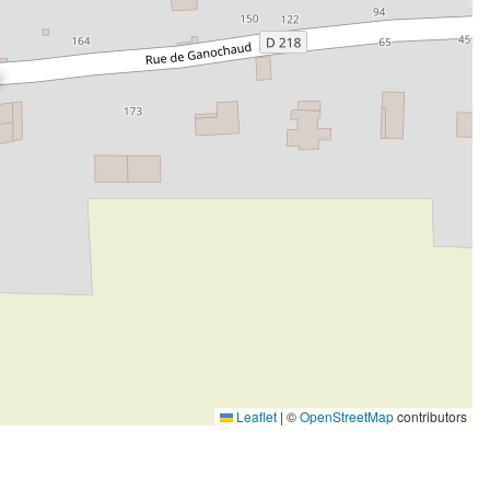
Leaflet
|
©
OpenStreetMap
contributors