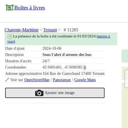
Boîtes à livres
Charente-Maritime
Ternant
# 11285
La présence de la boîte a été confirmée le 01/03/2024 (
mettre à
✓
jour
).
Date d'ajout
2024-10-06
Description
Sous l'abri d'attente des bus
Horaires d'accès
24/7
Coordonnées
45.9491401, -0.5698385
⎘
Adresse approximative
164 Rue de Ganochaud 17400 Ternant
🔗 Voir sur
OpenStreetMap
/
Panoramax
/
Google Maps
Ajouter une image