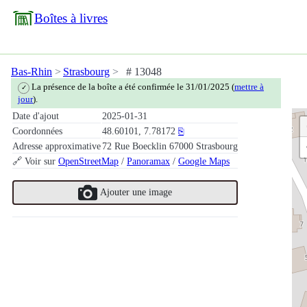
Boîtes à livres
Bas-Rhin
Strasbourg
# 13048
La présence de la boîte a été confirmée le 31/01/2025 (
mettre à
✓
jour
).
Date d'ajout
2025-01-31
Coordonnées
48.60101, 7.78172
⎘
Adresse approximative
72 Rue Boecklin 67000 Strasbourg
🔗 Voir sur
OpenStreetMap
/
Panoramax
/
Google Maps
Ajouter une image