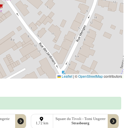
Leaflet
|
©
OpenStreetMap
contributors
ngerie
Square du Tivoli - Tomi Ungerer
Strasbourg
1,72 km