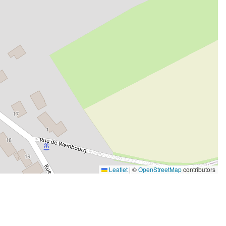
Leaflet
|
©
OpenStreetMap
contributors