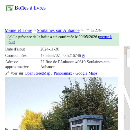
Boîtes à livres
Maine-et-Loire
Soulaines-sur-Aubance
# 12279
La présence de la boîte a été confirmée le 09/05/2026 (
mettre à
✓
jour
).
Date d'ajout
2024-11-30
Coordonnées
47.3653707, -0.5216746
⎘
Adresse
22 Rue de l'Aubance 49610 Soulaines-sur-
approximative
Aubance
🔗 Voir sur
OpenStreetMap
/
Panoramax
/
Google Maps