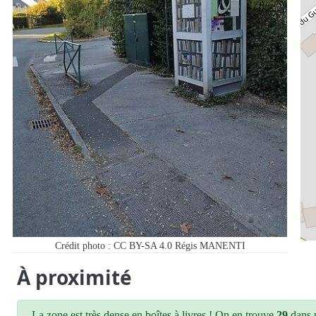
Crédit photo : CC BY-SA 4.0 Régis MANENTI
À proximité
La zone est très dense en boîtes à livres ! On en trouve
29
dans u