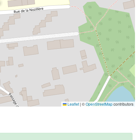
Leaflet
|
©
OpenStreetMap
contributors