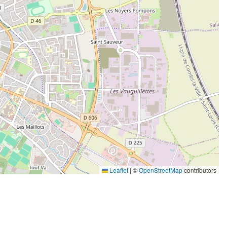
Leaflet
|
©
OpenStreetMap
contributors