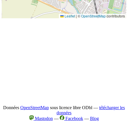
Leaflet
|
©
OpenStreetMap
contributors
Données
OpenStreetMap
sous licence libre ODbl —
télécharger les
données
Mastodon
—
Facebook
—
Blog