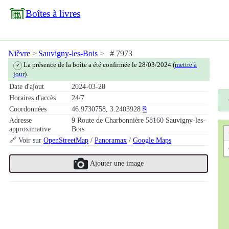
Boîtes à livres
Nièvre
Sauvigny-les-Bois
# 7973
La présence de la boîte a été confirmée le 28/03/2024 (
mettre à
✓
jour
).
Date d'ajout
2024-03-28
Horaires d'accès
24/7
Coordonnées
46.9730758, 3.2403928
⎘
Adresse
9 Route de Charbonnière 58160 Sauvigny-les-
approximative
Bois
🔗 Voir sur
OpenStreetMap
/
Panoramax
/
Google Maps
Ajouter une image