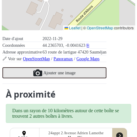
Leaflet
|
©
OpenStreetMap
contributors
Date d'ajout
2022-11-29
Coordonnées
44.2365703, -0.0041623
⎘
Adresse approximative
63 route de lartigue 47420 Sauméjan
🔗 Voir sur
OpenStreetMap
/
Panoramax
/
Google Maps
Ajouter une image
À proximité
Dans un rayon de 10 kilomètres autour de cette boîte se
trouvent 2 autres boîtes à livres.
24appt 2 Avenue Adrien Lamothe