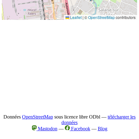
Leaflet
|
©
OpenStreetMap
contributors
Données
OpenStreetMap
sous licence libre ODbl —
télécharger les
données
Mastodon
—
Facebook
—
Blog