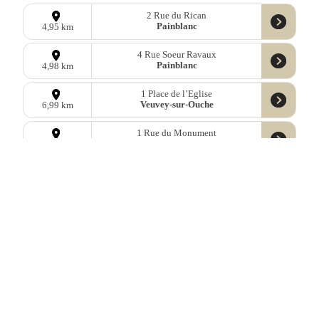
2 Rue du Rican
Painblanc
4,95 km
4 Rue Soeur Ravaux
Painblanc
4,98 km
1 Place de l’Eglise
Veuvey-sur-Ouche
6,99 km
1 Rue du Monument
Thorey-sur-Ouche
7,25 km
1 Place du Lavoir
Commarin
7,47 km
5 Rue de l’Eglise
Semarey
8,54 km
1 Place du Pasquier
Montoillot
8,97 km
1 Rue de la Croix du Moulin a Vent
Foissy
9,03 km