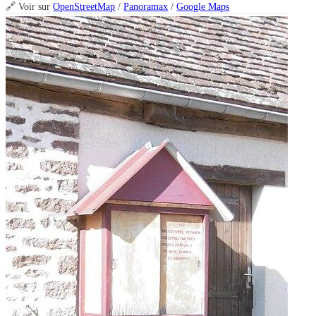
🔗 Voir sur
OpenStreetMap
/
Panoramax
/
Google Maps