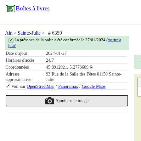
Boîtes à livres
Ain
Sainte-Julie
# 6359
La présence de la boîte a été confirmée le 27/01/2024 (
mettre à
✓
jour
).
Date d'ajout
2024-01-27
Horaires d'accès
24/7
Coordonnées
45.8912921, 5.2773609
⎘
Adresse
93 Rue de la Salle des Fêtes 01150 Sainte-
approximative
Julie
🔗 Voir sur
OpenStreetMap
/
Panoramax
/
Google Maps
Ajouter une image