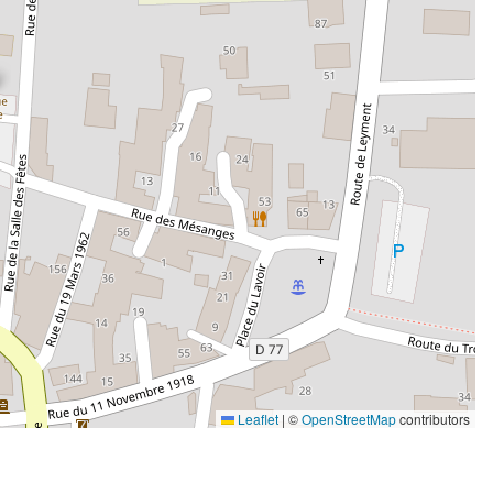
Leaflet
|
©
OpenStreetMap
contributors