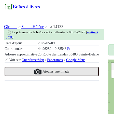
Boîtes à livres
Gironde
Sainte-Hélène
# 14133
La présence de la boîte a été confirmée le 08/05/2025 (
mettre à
✓
jour
).
Date d'ajout
2025-05-09
Coordonnées
44.96282, -0.88548
⎘
Adresse approximative
20 Route des Landes 33480 Sainte-Hélène
🔗 Voir sur
OpenStreetMap
/
Panoramax
/
Google Maps
Ajouter une image