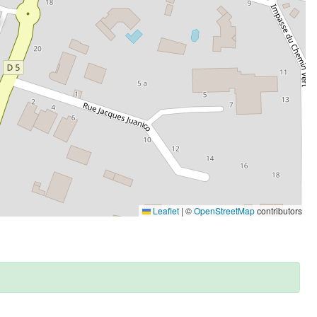
Leaflet
|
©
OpenStreetMap
contributors