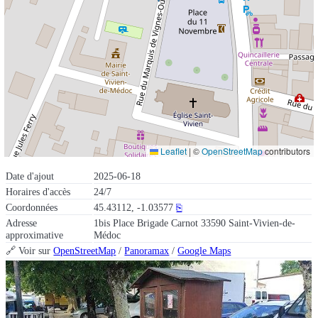
Leaflet
|
©
OpenStreetMap
contributors
Date d'ajout
2025-06-18
Horaires d'accès
24/7
Coordonnées
45.43112, -1.03577
⎘
Adresse
1bis Place Brigade Carnot 33590 Saint-Vivien-de-
approximative
Médoc
🔗 Voir sur
OpenStreetMap
/
Panoramax
/
Google Maps