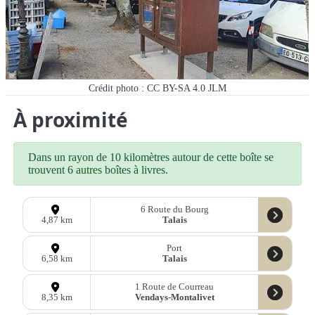
Crédit photo : CC BY-SA 4.0 JLM
À proximité
Dans un rayon de 10 kilomètres autour de cette boîte se
trouvent 6 autres boîtes à livres.
6 Route du Bourg
Talais
4,87 km
Port
Talais
6,58 km
1 Route de Courreau
Vendays-Montalivet
8,35 km